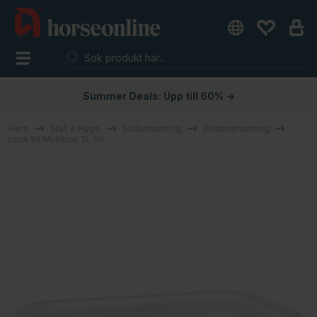
Summer Deals: Upp till 60% →
Hem
Stall & Hage
Stallutrustning
Foderutrustning
Lock till Multibox 3L Vit