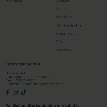
Mina Sidor
Cookies
Karriär
Köpvillkor
Om Horseonline
Presentkort
Press
Magazine
Företagsuppgifter
Horseonline AB
Pilotvägen 30, 392 41 KALMAR
Org.nr: 559123-9925
Kundtjänst:
kundservice@horseonline.se
Få tillgång till erbjudanden och rabatter!