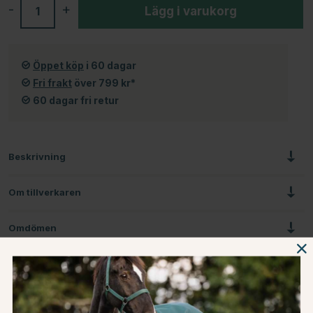
-
+
Lägg i varukorg
Öppet köp
i 60 dagar
Fri frakt
över 799 kr*
60 dagar fri retur
Beskrivning
Om tillverkaren
Omdömen
Du kanske även är intresserad av