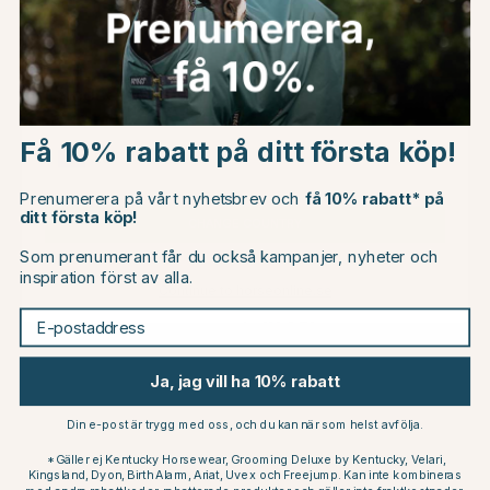
Choose country
Få 10% rabatt på ditt första köp!
EU
Prenumerera på vårt nyhetsbrev och
få 10% rabatt* på
ditt första köp!
CHANGE COUNTRY
Som prenumerant får du också kampanjer, nyheter och
WALDHAUSEN
WALDHAUSEN
inspiration först av alla.
Foderskål med Lock XL 8L
Foderskål med Lock XL 8L
Continue to horseonline.se
Rosa
Grå
E-postaddress
165 kr
165 kr
Ja, jag vill ha 10% rabatt
Andra köpte också
Din e-post är trygg med oss, och du kan när som helst avfölja.
*Gäller ej Kentucky Horsewear, Grooming Deluxe by Kentucky, Velari,
Kingsland, Dyon, Birth Alarm, Ariat, Uvex och Freejump. Kan inte kombineras