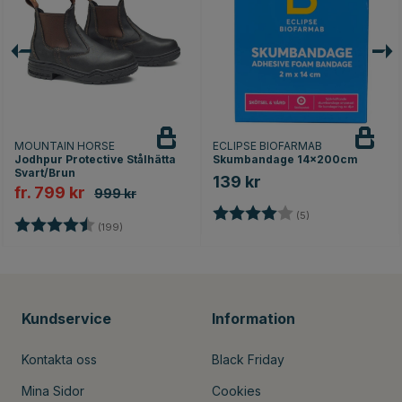
MOUNTAIN HORSE
ECLIPSE BIOFARMAB
Jodhpur Protective Stålhätta
Skumbandage 14x200cm
Svart/Brun
139 kr
fr. 799 kr
999 kr
Betyg:
4.0 utav 5 stjärno
(5)
Betyg:
4.6 utav 5 stjärnor
(199)
Kundservice
Information
Kontakta oss
Black Friday
Mina Sidor
Cookies