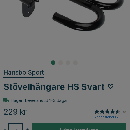
Hansbo Sport
Stövelhängare HS Svart
I lager. Leveranstid 1-3 dagar
229
kr
(
röst
5
)
Recensioner (
2
)
-
+