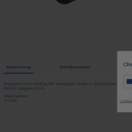
Ch
Beskrivning
Om tillverkaren
Omdö
Elrepsgrind med handtag från Swedguard. Rullas in i plasthållaren när grinde
ohm/m. Längden är 6 m.
Artikelnummer:
270755
Contin