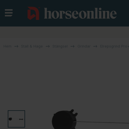
Hem
Stall & Hage
Stängsel
Grindar
Elrepsgrind Pr