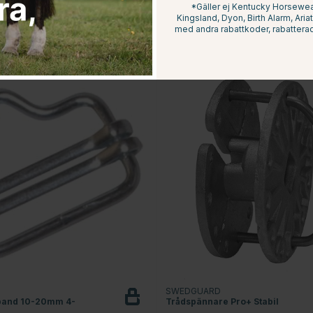
*Gäller ej Kentucky Horsewear
Kingsland, Dyon, Birth Alarm, Ari
med andra rabattkoder, rabatterad
SWEDGUARD
lband 10-20mm 4-
Trådspännare Pro+ Stabil