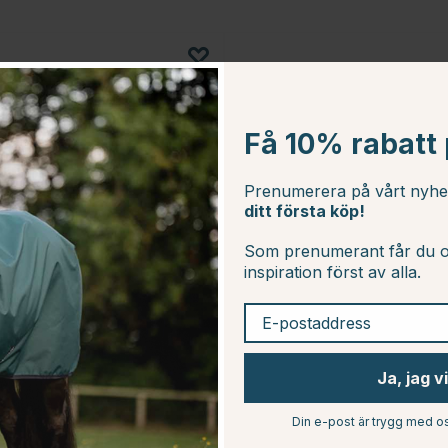
Få 10% rabatt p
Prenumerera på vårt nyh
ditt första köp!
Som prenumerant får du o
inspiration först av alla.
E-postaddress
SWEDGUARD
Ja, jag v
O 3.5m
Grindhandtag bandanslutning sv
3st/fp
Din e-post är trygg med os
149 kr