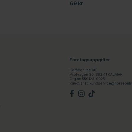
69 kr
Företagsuppgifter
Horseonline AB
Pilotvägen 30, 392 41 KALMAR
Org.nr: 559123-9925
Kundtjänst:
kundservice@horseonli
e