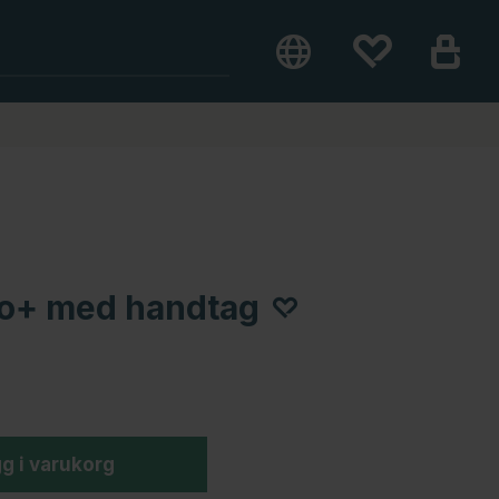
ro+ med handtag
g i varukorg