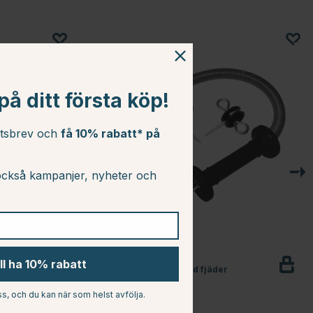
å ditt första köp!
etsbrev och
få 10% rabatt* på
ckså kampanjer, nyheter och
SWEDGUARD
ill ha 10% rabatt
art
Fjädergrind med inbyggd fjäder
99 kr
s, och du kan när som helst avfölja.