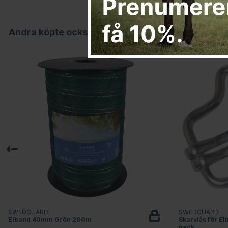
Andra köpte också
SWEDGUARD
SWEDGUARD
Elband 40mm Grön 200m
Skarvlås för E
pack