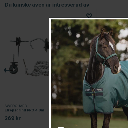
Du kanske även är intresserad av
SWEDGUARD
SWEDGUARD
Elrepsgrind PRO 4.9m
Elrepsgrind PR
269 kr
249 kr