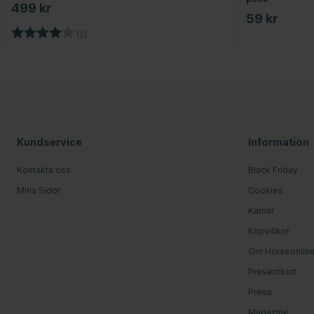
499 kr
59 kr
Betyg:
4.0 utav 5 stjärnor
(2)
Kundservice
Information
Kontakta oss
Black Friday
Mina Sidor
Cookies
Karriär
Köpvillkor
Om Horseonlin
Presentkort
Press
Magazine