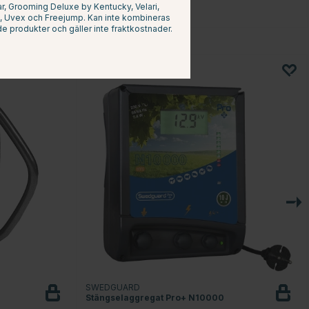
, Grooming Deluxe by Kentucky, Velari,
at, Uvex och Freejump. Kan inte kombineras
e produkter och gäller inte fraktkostnader.
SWEDGUARD
Stängselaggregat Pro+ N10000