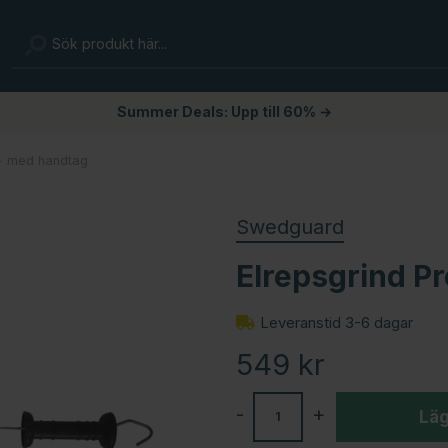
Summer Deals: Upp till 60% →
o+ med handtag
Swedguard
Elrepsgrind P
Leveranstid 3-6 dagar
549
kr
-
+
Läg