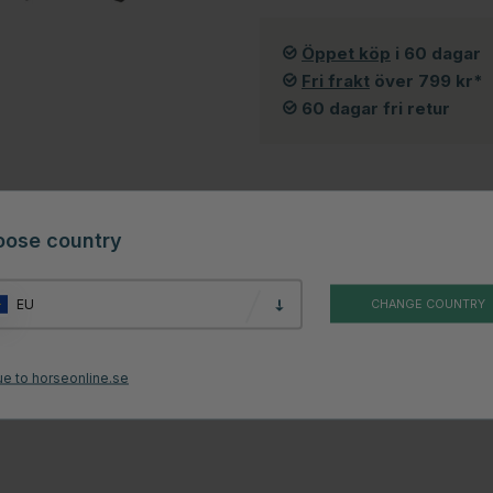
Öppet köp
i 60 dagar
Fri frakt
över 799 kr*
60 dagar fri retur
oose country
men
EU
CHANGE COUNTRY
n inte är stängd/sträckt. Antal ledare, 6 x 0,20 mm rostfria ledare, 3,87
ue to horseonline.se