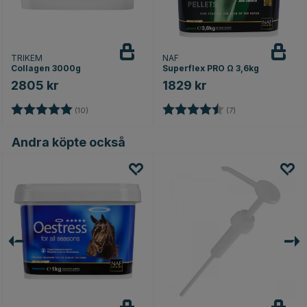
TRIKEM
NAF
Collagen 3000g
Superflex PRO Ω 3,6kg
2805 kr
1829 kr
Betyg:
5.0 utav 5 stjärnor
Betyg:
4.6 utav 5 stjärno
(10)
(7)
Andra köpte också