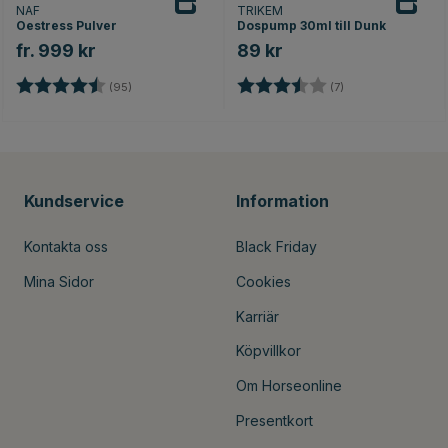
NAF
TRIKEM
Oestress Pulver
Dospump 30ml till Dunk
fr. 999 kr
89 kr
Betyg:
4.8 utav 5 stjärnor
Betyg:
3.3 utav 5 stjärno
(95)
(7)
Kundservice
Information
Kontakta oss
Black Friday
Mina Sidor
Cookies
Karriär
Köpvillkor
Om Horseonline
Presentkort