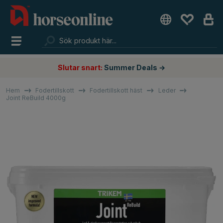
Slutar snart:
Summer Deals →
Hem
Fodertillskott
Fodertillskott häst
Leder
Joint ReBuild 4000g