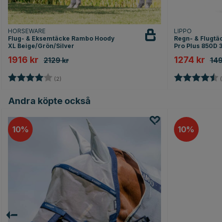
HORSEWARE
LIPPO
Flug- & Eksemtäcke Rambo Hoody
Regn- & Flugt
XL Beige/Grön/Silver
Pro Plus 850D 
1916 kr
1274 kr
2129 kr
149
Betyg:
4.0 utav 5 stjärnor
Betyg:
(2)
(
Andra köpte också
10
10