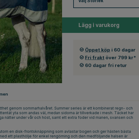
Välj
Storlek
Lägg i varukorg
Öppet köp
i 60 dagar
Fri frakt
över 799 kr*
60 dagar fri retur
men
 lätthet genom sommarhalvåret. Summer series är ett kombinerat regn- och
 vattentät yta som andas väl, medan sidorna är tillverkade i mesh. Täcket har
 nätter under vår och höst, samt ett extra foder vid manen, svansen och
sutom en disk-frontsknäppning som avlastar bogen och ger hästen bästa
med ett plasthölje för enkel rengörning och den medföljande halsen är