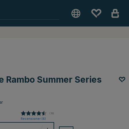
ke Rambo Summer Series
ar
(
röster:
39
)
Recensioner (
6
)