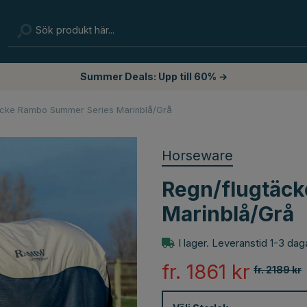
Summer Deals: Upp till 60% →
äcke Rambo Summer Series Marinblå/Grå
Horseware
Regn/flugtäc
Marinblå/Grå
I lager. Leveranstid 1-3 dag
fr. 1861
kr
fr. 2189
kr