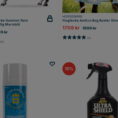
HORSEWARE
äcke Summer Rain
Flugtäcke AmEco Bug Buster Silv
35g Marinblå
1709 kr
1899 kr
9 kr
Betyg:
5.0 utav 5 stjärno
(6)
4.4 utav 5 stjärnor
15)
15