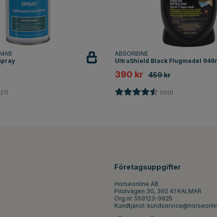
RMAB
ABSORBINE
Spray
UltraShield Black Flugmedel 946
390 kr
459 kr
4.6 utav 5 stjärnor
Betyg:
4.6 utav 5 stjä
27)
(100)
Företagsuppgifter
Horseonline AB
Pilotvägen 30, 392 41 KALMAR
Org.nr: 559123-9925
Kundtjänst:
kundservice@horseonli