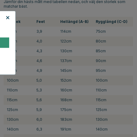
Jämför din hästs mått med tabellen nedan, och välj den storlek som
matchar bäst.
Storlek
Feet
Hellängd (A-B)
Rygglängd (C-D)
75cm
3,9
114cm
75cm
80cm
4,0
122cm
80cm
85cm
4,3
130cm
85cm
90cm
4,6
137cm
90cm
95cm
4,9
145cm
95cm
100cm
5,0
152cm
100cm
110cm
5,3
160cm
110cm
115cm
5,6
168cm
115cm
125cm
5,9
175cm
125cm
130cm
6,0
183cm
130cm
140cm
6,3
191cm
140cm