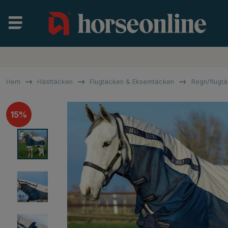
Hem
Hästtäcken
Flugtäcken & Eksemtäcken
Regn/flugt
15%