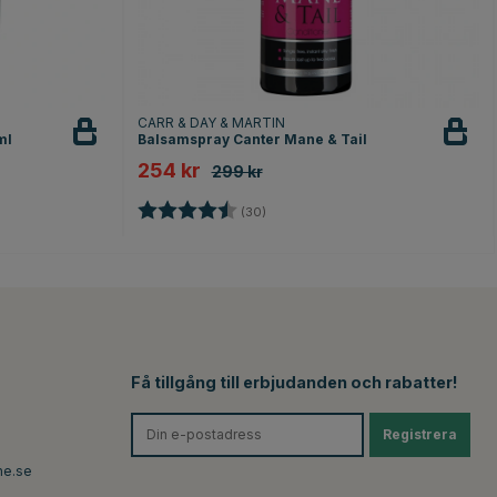
CARR & DAY & MARTIN
ml
Balsamspray Canter Mane & Tail
254 kr
299 kr
rnor
Betyg:
4.9 utav 5 stjärnor
(30)
Få tillgång till erbjudanden och rabatter!
Registrera
ne.se