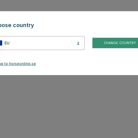
oose country
EU
CHANGE COUNTRY
ue to horseonline.se