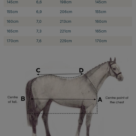
145cm
6,6
198cm
145cm
155cm
6,9
206cm
155cm
160cm
7,0
213cm
160cm
165cm
7,3
221cm
165cm
170cm
7,6
229cm
170cm