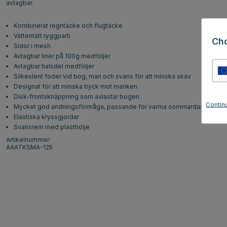
avtagbar.
Kombinerat regntäcke och flugtäcke
Vattentätt ryggparti
Ch
Sidor i mesh
Avtagbar liner på 100g medföljer
Avtagbar halsdel medföljer
Silkeslent foder vid bog, man och svans för att minska skav
Designat för att minska tryck mot manken
Disk-frontsknäppning som avlastar bogen
Contin
Mycket god andningsförmåga, passande för varma sommardagar
Elastiska kryssgjordar
Svansrem med plasthölje
Artikelnummer:
AAATKSMA-125