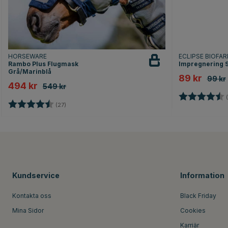
HORSEWARE
ECLIPSE BIOFA
Rambo Plus Flugmask
Impregnering 
Grå/Marinblå
89 kr
99 kr
494 kr
549 kr
Betyg:
(
Betyg:
4.6 utav 5 stjärnor
(27)
Kundservice
Information
Kontakta oss
Black Friday
Mina Sidor
Cookies
Karriär