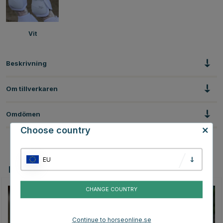
Vit
Beskrivning
Om tillverkaren
Omdömen
Choose country
EU
Du kanske även är intresserad av
CHANGE COUNTRY
Continue to horseonline.se