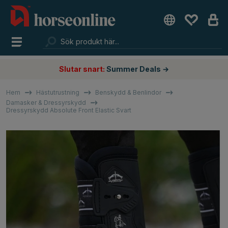
Slutar snart:
Summer Deals →
Hem
Hästutrustning
Benskydd & Benlindor
Damasker & Dressyrskydd
Dressyrskydd Absolute Front Elastic Svart