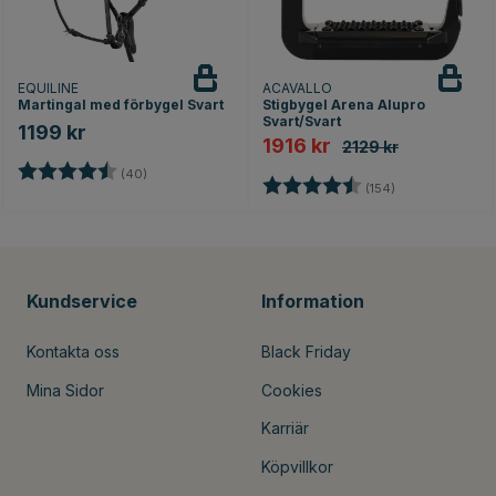
EQUILINE
ACAVALLO
Martingal med förbygel Svart
Stigbygel Arena Alupro
Svart/Svart
1199 kr
1916 kr
2129 kr
Betyg:
4.6 utav 5 stjärnor
(40)
Betyg:
4.8 utav 5 stjär
(154)
Kundservice
Information
Kontakta oss
Black Friday
Mina Sidor
Cookies
Karriär
Köpvillkor