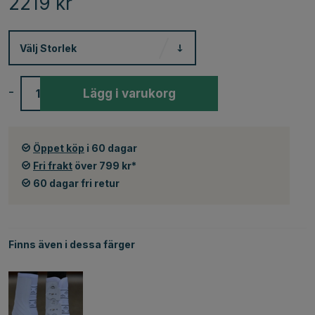
2219
kr
Välj
Storlek
-
+
Lägg i varukorg
Öppet köp
i 60 dagar
Fri frakt
över 799 kr*
60 dagar fri retur
Finns även i dessa färger