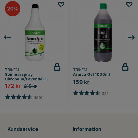
20
TRIKEM
TRIKEM
Sommarspray
Arnica Gel 1000ml
Citronella/Lavendel 1L
159 kr
172 kr
215 kr
Betyg:
4.8 utav 5 stjär
(122)
Betyg:
4.4 utav 5 stjärnor
(180)
Kundservice
Information