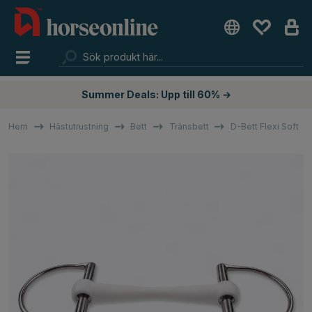
Summer Deals: Upp till 60% →
Hem
Hästutrustning
Bett
Tränsbett
D-Bett Flexi Soft