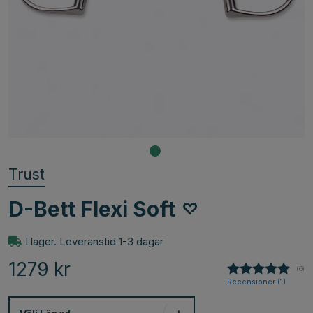
Trust
D-Bett Flexi Soft
I lager. Leveranstid 1-3 dagar
1279
kr
(
röst
6
)
Recensioner (
1
)