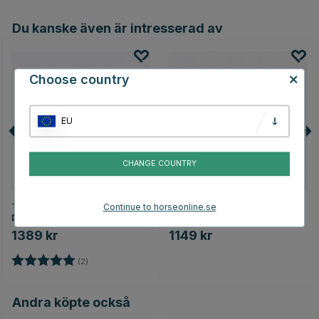
Du kanske även är intresserad av
Choose country
EU
CHANGE COUNTRY
TRUST
TRUST
Continue to horseonline.se
D-Bett Port
D-bett Mullen
1389 kr
1149 kr
Betyg:
5.0 utav 5 stjärnor
(2)
Andra köpte också