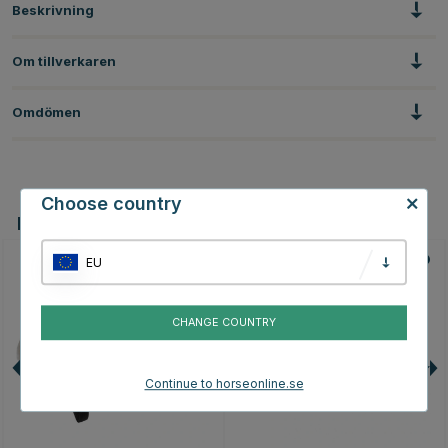
Beskrivning
Om tillverkaren
Omdömen
Choose country
Du kanske även är intresserad av
EU
15
CHANGE COUNTRY
Continue to horseonline.se