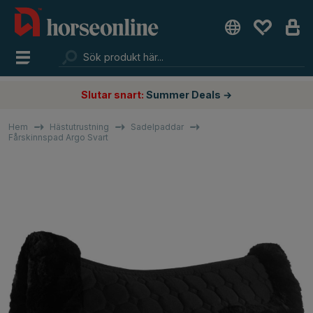
Slutar snart:
Summer Deals →
Hem
Hästutrustning
Sadelpaddar
Fårskinnspad Argo Svart