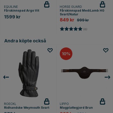
EQUILINE
HORSE GUARD
Fårskinnspad Argo Vit
Fårskinnspad MediLamb HG
Svart/Natur
1599 kr
849 kr
999 kr
Betyg:
5.0 utav 5 stjärno
(6)
Andra köpte också
10
ROECKL
LIPPO
Ridhandske Weymouth Svart
Magplattegjord Brun