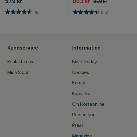
579 kr
863 kr
959 kr
Betyg:
4.7 utav 5 stjärnor
Betyg:
4.7 utav 5 stjär
(18)
(90)
Kundservice
Information
Kontakta oss
Black Friday
Mina Sidor
Cookies
Karriär
Köpvillkor
Om Horseonline
Presentkort
Press
Magazine