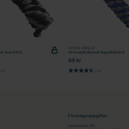
HORSE UNIQUE
ll Svart/Grå
Grimskaft Bomull Royalblå/Grå
69 kr
4.4 utav 5 stjärnor
Betyg:
4.4 utav 5 stjär
39)
(39)
Företagsuppgifter
Horseonline AB