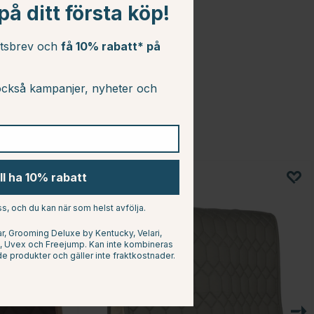
å ditt första köp!
etsbrev och
få 10% rabatt* på
ckså kampanjer, nyheter och
ill ha 10% rabatt
s, och du kan när som helst avfölja.
, Grooming Deluxe by Kentucky, Velari,
at, Uvex och Freejump. Kan inte kombineras
e produkter och gäller inte fraktkostnader.