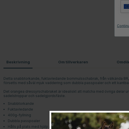
Contin
Beskrivning
Om tillverkaren
Omdö
Detta snabbtorkande, fuktavledande bommulsschabrak, från välkända BR, ha
försetts med såväl mjuk vaddering som dubbla passpoaler och ett kantban
Det orangea dressyrschabraket är idealiskt att matcha med övriga delar ur 
sadelstroppar och sadelgjordsfäste.
Snabbtorkande
Fuktavledande
400g-fyllning
Dubbla passpoaler
Hålls på plats med hjälp av både sadelstroppar och sadelgjordsfäste