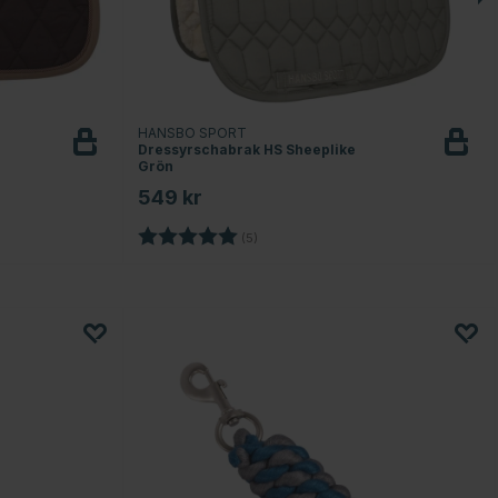
HANSBO SPORT
Dressyrschabrak HS Sheeplike
Grön
549 kr
Betyg:
5.0 utav 5 stjärnor
(5)