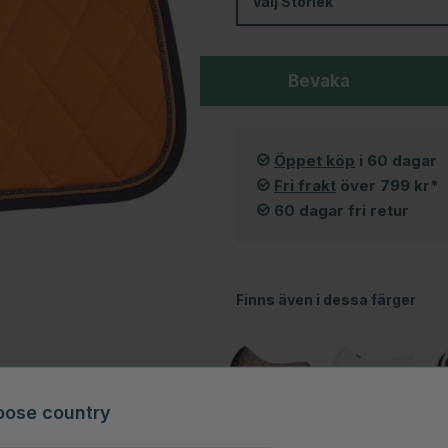
Välj
Storlek
Bevaka
Öppet köp
i 60 dagar
Fri frakt
över 799 kr*
60 dagar fri retur
Finns även i dessa färger
oose country