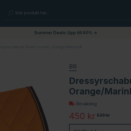
Summer Deals: Upp till 60% →
ssyrschabrak Event Cooldry Orange/Marinblå
BR
Dressyrschabr
Orange/Marin
Bevakning
450
kr
529
kr