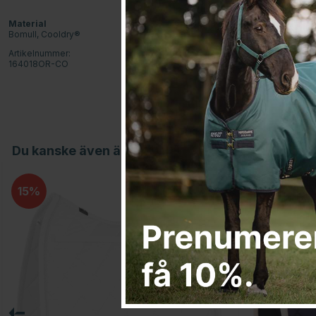
Material
Bomull, Cooldry®
Artikelnummer:
164018OR-CO
Du kanske även är intresserad av
15
15