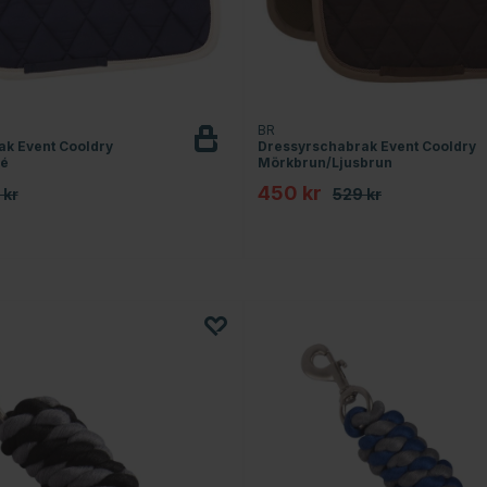
BR
k Event Cooldry
Dressyrschabrak Event Cooldry
é
Mörkbrun/Ljusbrun
450 kr
 kr
529 kr