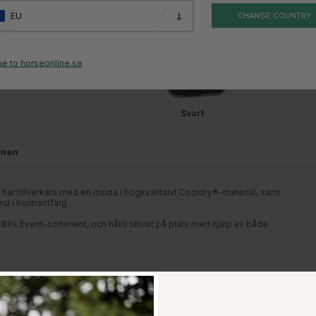
Beige
Vit
EU
CHANGE COUNTRY
ue to horseonline.se
Svart
men
r tillverkats med en insida i högkvalitaivt Cooldry®-material, samt
d i kontrastfärg.
BRs Event-sortiment, och hålls tillsist på plats med hjälp av både