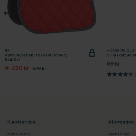
BR
HORSE UNIQUE
Allroundschabrak Event Cooldry
Grimskaft Bomu
Röd/Grå
69 kr
fr. 450 kr
529 kr
Betyg:
(
Kundservice
Information
Kontakta oss
Black Friday