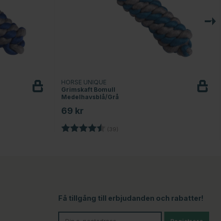
HORSE UNIQUE
Grimskaft Bomull
Medelhavsblå/Grå
69 kr
nor
Betyg:
4.4 utav 5 stjärnor
(39)
Få tillgång till erbjudanden och rabatter!