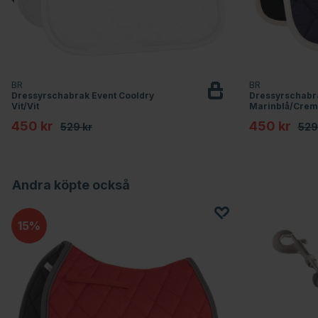
BR
BR
Dressyrschabrak Event Cooldry
Dressyrschabra
Vit/Vit
Marinblå/Crem
450 kr
450 kr
529 kr
529
Andra köpte också
15