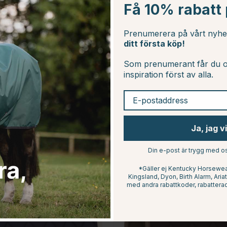
Få 10% rabatt p
Prenumerera på vårt nyh
ditt första köp!
Som prenumerant får du o
inspiration först av alla.
E-postaddress
Ja, jag v
15
Din e-post är trygg med os
*Gäller ej Kentucky Horsewear
Kingsland, Dyon, Birth Alarm, Ari
med andra rabattkoder, rabatterad