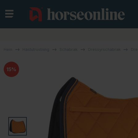
Hem
Hästutrustning
Schabrak
Dressyrschabrak
Dre
15%