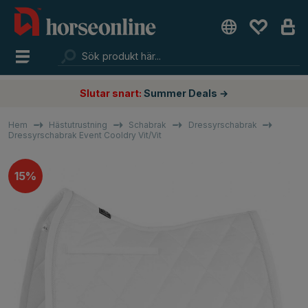
Slutar snart:
Summer Deals →
Hem
Hästutrustning
Schabrak
Dressyrschabrak
Dressyrschabrak Event Cooldry Vit/Vit
15%