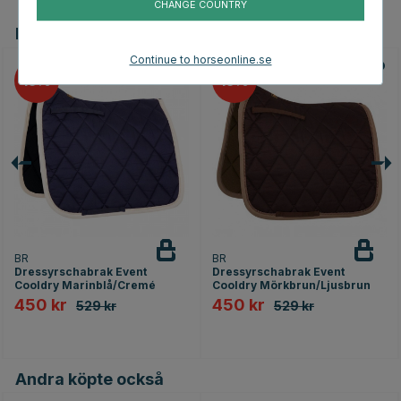
CHANGE COUNTRY
Du kanske även är intresserad av
Continue to horseonline.se
15
15
BR
BR
Dressyrschabrak Event
Dressyrschabrak Event
Cooldry Marinblå/Cremé
Cooldry Mörkbrun/Ljusbrun
450 kr
450 kr
529 kr
529 kr
Andra köpte också