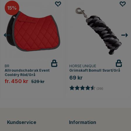
15
BR
HORSE UNIQUE
Allroundschabrak Event
Grimskaft Bomull Svart/Grå
Cooldry Röd/Grå
69 kr
fr. 450 kr
529 kr
Betyg:
4.4 utav 5 stjär
(39)
or
Kundservice
Information