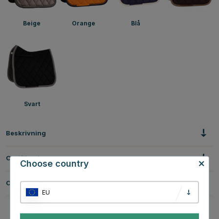
Beige
Orange
Blå
Svart
Beskrivning
Om tillverkaren
Choose country
Omdömen
EU