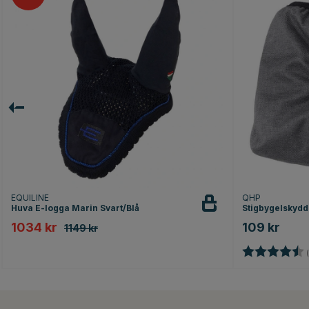
EQUILINE
QHP
Huva E-logga Marin Svart/Blå
Stigbygelskydd
1034 kr
109 kr
1149 kr
Betyg:
(