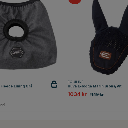
EQUILINE
 Fleece Lining Grå
Huva E-logga Marin Brons/Vit
1034 kr
1149 kr
4.3 utav 5 stjärnor
22)