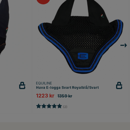
EQUILINE
Huva E-logga Svart Royalblå/Svart
1223 kr
1359 kr
Betyg:
5.0 utav 5 stjärnor
(2)