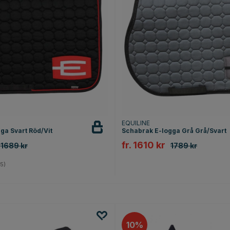
EQUILINE
ga Svart Röd/Vit
Schabrak E-logga Grå Grå/Svart
fr. 1610 kr
1689 kr
1789 kr
5.0 utav 5 stjärnor
5)
10