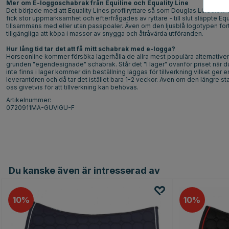
Mer om E-loggoschabrak från Equiline och Equality Line
Det började med att Equality Lines profilryttare så som Douglas Lindelö
fick stor uppmärksamhet och efterfrågades av ryttare - till slut släppte E
tillsammans med eller utan passpoaler. Även om den ljusblå logotypen for
tillgängliga att köpa i massor av snygga och åtråvärda utföranden.
Hur lång tid tar det att få mitt schabrak med e-logga?
Horseonline kommer försöka lagerhålla de allra mest populära alternativen
grunden "egendesignade" schabrak. Står det "I lager" ovanför priset när du val
inte finns i lager kommer din beställning läggas för tillverkning vilket ger 
leverantören och då tar det istället bara 1-2 veckor. Även om den längre st
oss givetvis för att tillverkning kan behövas.
Artikelnummer:
0720911MA-GUVIGU-F
Du kanske även är intresserad av
10
10