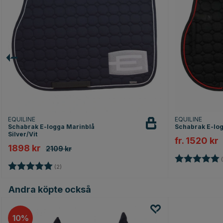
EQUILINE
EQUILINE
Schabrak E-logga Marinblå
Schabrak E-log
Silver/Vit
fr. 1520 kr
1898 kr
2109 kr
Betyg:
(
Betyg:
5.0 utav 5 stjärnor
(2)
Andra köpte också
10