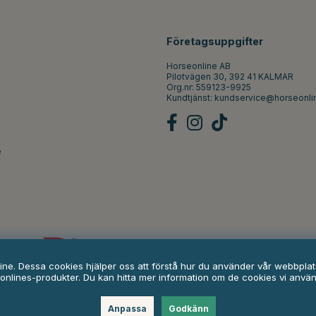
Företagsuppgifter
Horseonline AB
Pilotvägen 30, 392 41 KALMAR
Org.nr: 559123-9925
Kundtjänst:
kundservice@horseonli
e
line. Dessa cookies hjälper oss att förstå hur du använder vår webbpl
onlines-produkter. Du kan hitta mer information om de cookies vi anvä
Anpassa
Godkänn