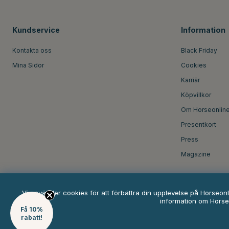
Kundservice
Information
Kontakta oss
Black Friday
Mina Sidor
Cookies
Karriär
Köpvillkor
Om Horseonlin
Presentkort
Press
Magazine
Vi använder cookies för att förbättra din upplevelse på Horseon
information om Horse
Få 10%
rabatt!