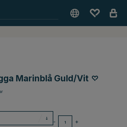
gga Marinblå Guld/Vit
ar
-
+