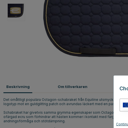
Beskrivning
Om tillverkaren
Omdö
Ch
Det omåttligt populära Octagon-schabraket från Equiline utsmyckad med d
logotyp mot en guldglittrig patch och avrundas läckert med en passpoal 
Schabraket har givetvis samma grymma egenskaper som Octagon, så som a
ofärgad ecru som förhindrar att hästen kommer i kontakt med färgsubstans
andningsförmåga och stötdämpning.
Contin