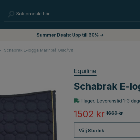
Summer Deals: Upp till 60% →
Schabrak E-logga Marinblå Guld/Vit
Equiline
Schabrak E-lo
I lager. Leveranstid 1-3 dag
1502
kr
1669
kr
Välj
Storlek