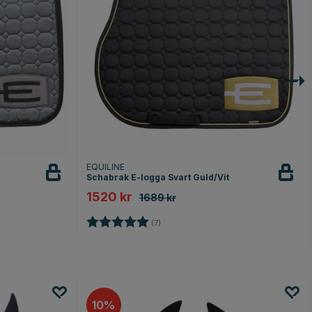
EQUILINE
Schabrak E-logga Svart Guld/Vit
1520 kr
1689 kr
Betyg:
5.0 utav 5 stjärnor
(7)
10