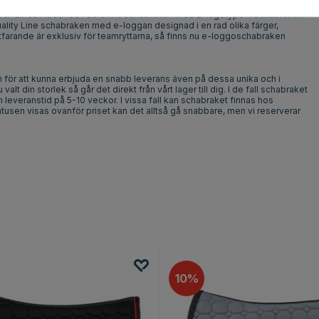
w och Linda Heed red i de unika schabraken med E-logotypen. Schabraken
quality Line schabraken med e-loggan designad i en rad olika färger,
tfarande är exklusiv för teamryttarna, så finns nu e-loggoschabraken
 för att kunna erbjuda en snabb leverans även på dessa unika och i
t din storlek så går det direkt från vårt lager till dig. I de fall schabraket
en leveranstid på 5-10 veckor. I vissa fall kan schabraket finnas hos
atusen visas ovanför priset kan det alltså gå snabbare, men vi reserverar
10