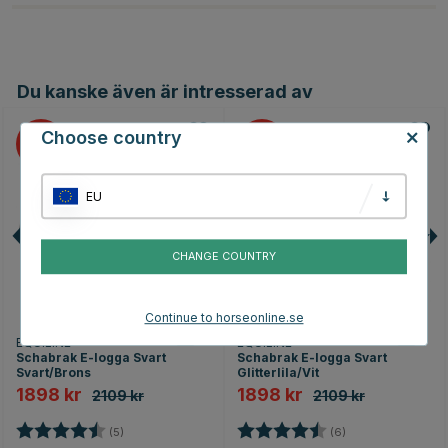
Du kanske även är intresserad av
Choose country
10
10
EU
CHANGE COUNTRY
Continue to horseonline.se
EQUILINE
EQUILINE
Schabrak E-logga Svart
Schabrak E-logga Svart
Svart/Brons
Glitterlila/Vit
1898 kr
1898 kr
2109 kr
2109 kr
Betyg:
4.4 utav 5 stjärnor
Betyg:
4.8 utav 5 stjärno
(5)
(6)