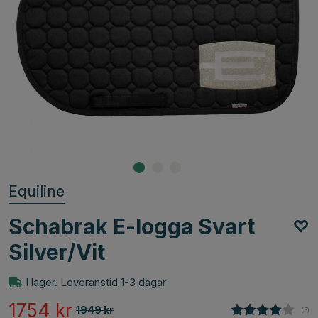
Equiline
Schabrak E-logga Svart
Silver/Vit
I lager. Leveranstid 1-3 dagar
1754
kr
1949
kr
(
röst
3
)