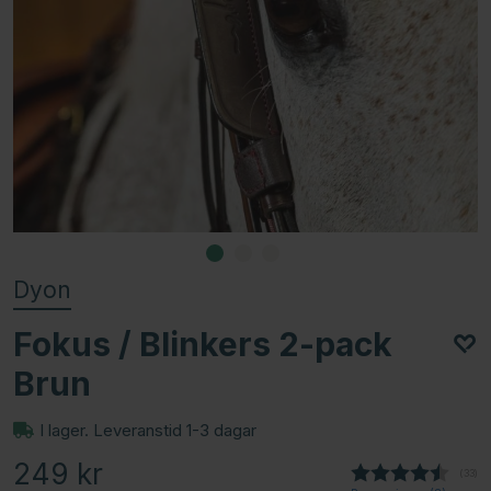
Dyon
Fokus / Blinkers 2-pack
Brun
I lager. Leveranstid 1-3 dagar
249
kr
(
röste
33
)