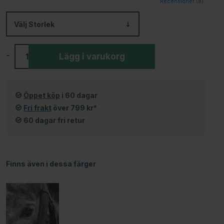
Recensioner (
8
)
Välj
Storlek
-
+
Lägg i varukorg
Öppet köp
i 60 dagar
Fri frakt
över 799 kr*
60 dagar fri retur
Finns även i dessa färger