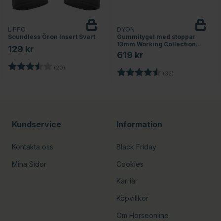
LIPPO
DYON
Soundless Öron Insert Svart
Gummitygel med stoppar
13mm Working Collection
129 kr
Brun
619 kr
Betyg:
3.8 utav 5 stjärnor
(20)
rnor
Betyg:
4.8 utav 5 stjär
(32)
Kundservice
Information
Kontakta oss
Black Friday
Mina Sidor
Cookies
Karriär
Köpvillkor
Om Horseonline