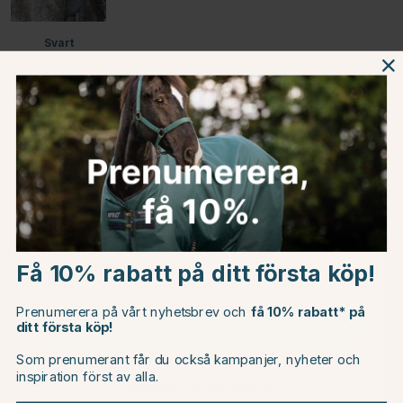
Svart
Beskrivning
Om tillverkaren
Omdömen
Choose country
Få 10% rabatt på ditt första köp!
EU
Du kanske även är intresserad av
Prenumerera på vårt nyhetsbrev och
få 10% rabatt* på
ditt första köp!
CHANGE COUNTRY
Som prenumerant får du också kampanjer, nyheter och
inspiration först av alla.
Continue to horseonline.se