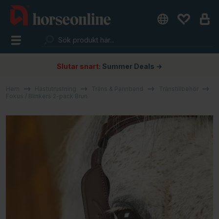
Slutar snart:
Summer Deals →
Hem
Hästutrustning
Träns & Pannband
Tränstillbehör
Fokus / Blinkers 2-pack Brun