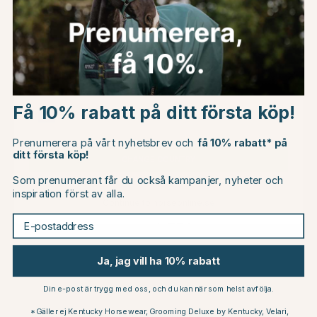
Du kanske även är intresserad av
Choose country
Få 10% rabatt på ditt första köp!
EU
Prenumerera på vårt nyhetsbrev och
få 10% rabatt* på
ditt första köp!
CHANGE COUNTRY
Som prenumerant får du också kampanjer, nyheter och
inspiration först av alla.
TRIKEM
TRIKEM
Continue to horseonline.se
Klorhexidin Shampoo 600 ml
Ear Cleaner 100ml
E-postaddress
239 kr
99 kr
Betyg:
4.9 utav 5 stjärnor
Betyg:
5.0 utav 5 stjärno
(46)
(3)
or
Ja, jag vill ha 10% rabatt
Din e-post är trygg med oss, och du kan när som helst avfölja.
Andra köpte också
*Gäller ej Kentucky Horsewear, Grooming Deluxe by Kentucky, Velari,