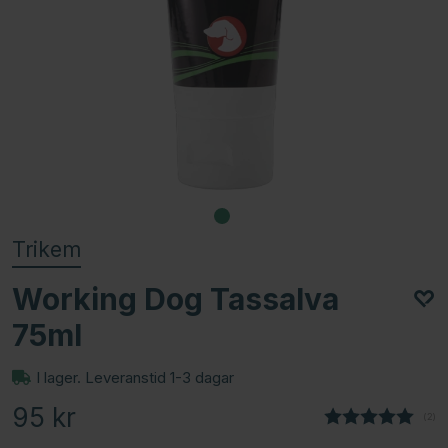
Trikem
Working Dog Tassalva
75ml
I lager. Leveranstid 1-3 dagar
95
kr
(
röst
2
)