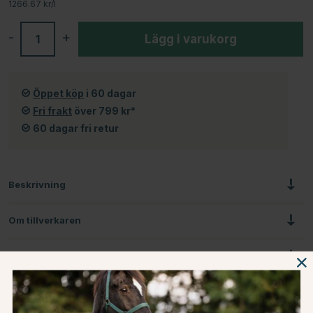
1266.67 kr/l
-
+
Lägg i varukorg
Öppet köp
i 60 dagar
Fri frakt
över 799 kr*
60 dagar fri retur
Beskrivning
Om tillverkaren
Omdömen