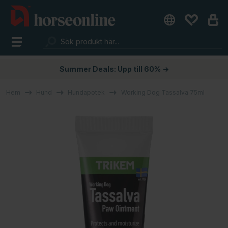
Summer Deals: Upp till 60% →
Hem
Hund
Hundapotek
Working Dog Tassalva 75ml