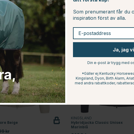
Som prenumerant får du o
inspiration först av alla.
E-postaddress
Ja, jag v
Din e-post är trygg med os
*Gäller ej Kentucky Horsewear
Kingsland, Dyon, Birth Alarm, Ari
med andra rabattkoder, rabatterad
KINGSLAND
ore Beige
Hybridjacka Classic Unisex
Marinblå
99 kr