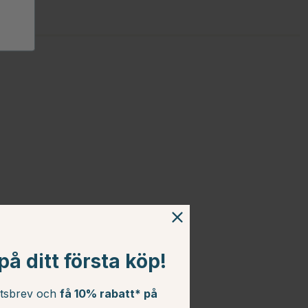
å ditt första köp!
etsbrev och
få 10% rabatt* på