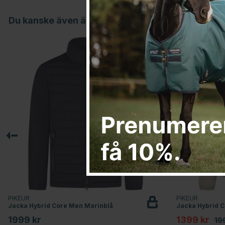
Du kanske även är intresserad av
30
PIKEUR
PIKEUR
Jacka Hybrid Core Men Marinblå
Jacka Hybrid C
1999 kr
1399 kr
19