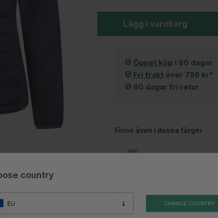
Lägg i varukorg
Öppet köp
i 60 dagar
Fri frakt
över 799 kr*
60 dagar fri retur
Finns även i dessa färger
oose country
EU
CHANGE COUNTRY
Beige