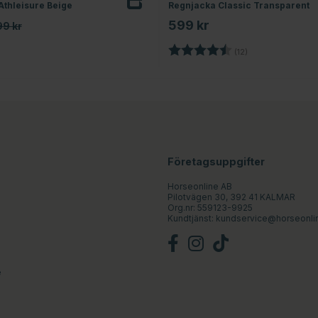
Athleisure Beige
Regnjacka Classic Transparent
599 kr
99 kr
Betyg:
4.6 utav 5 stjärn
(12)
Företagsuppgifter
Horseonline AB
Pilotvägen 30, 392 41 KALMAR
Org.nr: 559123-9925
Kundtjänst:
kundservice@horseonli
e