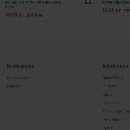
Regnjacka Softshell Athleisure
Softshelljacka 
Grön
1539 kr
21
1439 kr
2399 kr
Kundservice
Information
Kontakta oss
Black Friday
Mina Sidor
Cookies
Karriär
Köpvillkor
Om Horseonlin
Presentkort
Press