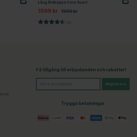
Lång Ridkappa Irma Svart
1599 kr
1999 kr
or
Betyg:
4.5 utav 5 stjärnor
(8)
Få tillgång till erbjudanden och rabatter!
Registrera
ne.se
Trygga betalningar