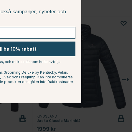
ckså kampanjer, nyheter och
ill ha 10% rabatt
s, och du kan när som helst avfölja.
, Grooming Deluxe by Kentucky, Velari,
at, Uvex och Freejump. Kan inte kombineras
e produkter och gäller inte fraktkostnader.
KINGSLAND
Jacka Classic Marinblå
1999 kr