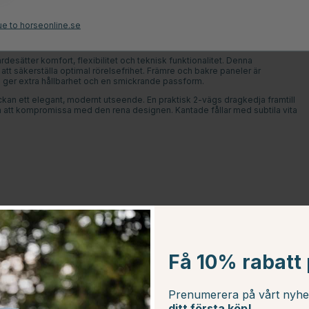
men
ue to horseonline.se
esätter komfort, flexibilitet och teknisk funktionalitet. Denna
att säkerställa optimal rörelsefrihet. Främre och bakre paneler är
l ger extra hållbarhet och en smickrande passform.
ckan ett elegant, modernt utseende. En praktisk 2-vägs dragkedja framtill
 att kompromissa med den rena designen. Kantade fållar med subtila vita
.
Få 10% rabatt p
Prenumerera på vårt nyh
ditt första köp!