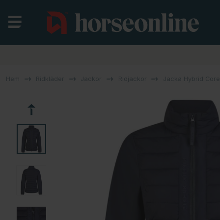
Hem
Ridkläder
Jackor
Ridjackor
Jacka Hybrid Core