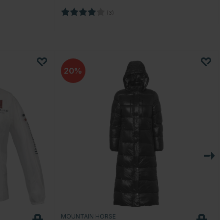
Betyg:
4.0 utav 5 stjärnor
(3)
20
MOUNTAIN HORSE