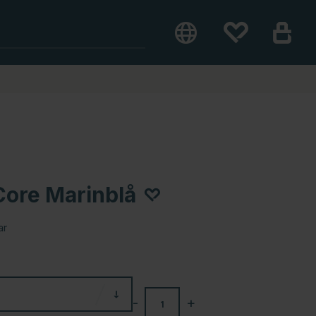
Core Marinblå
ar
-
+