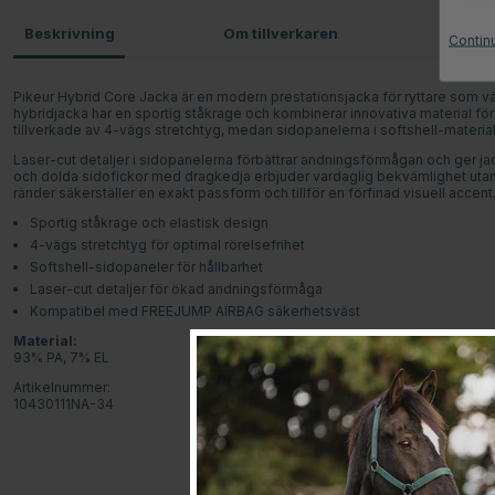
Beskrivning
Om tillverkaren
Omdö
Contin
Pikeur Hybrid Core Jacka är en modern prestationsjacka för ryttare som värd
hybridjacka har en sportig ståkrage och kombinerar innovativa material för 
tillverkade av 4-vägs stretchtyg, medan sidopanelerna i softshell-materia
Laser-cut detaljer i sidopanelerna förbättrar andningsförmågan och ger ja
och dolda sidofickor med dragkedja erbjuder vardaglig bekvämlighet utan
ränder säkerställer en exakt passform och tillför en förfinad visuell accent
Sportig ståkrage och elastisk design
4-vägs stretchtyg för optimal rörelsefrihet
Softshell-sidopaneler för hållbarhet
Laser-cut detaljer för ökad andningsförmåga
Kompatibel med FREEJUMP AIRBAG säkerhetsväst
Material:
93% PA, 7% EL
Artikelnummer:
10430111NA-34