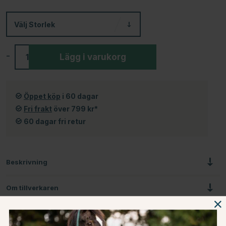
Välj
Storlek
-
+
Lägg i varukorg
Öppet köp
i 60 dagar
Fri frakt
över 799 kr*
60 dagar fri retur
Beskrivning
Om tillverkaren
Omdömen