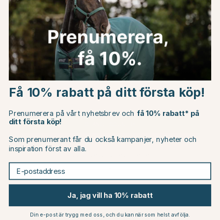
Du kanske även är intresserad av
Choose country
Få 10% rabatt på ditt första köp!
EU
Prenumerera på vårt nyhetsbrev och
få 10% rabatt* på
ditt första köp!
CHANGE COUNTRY
Som prenumerant får du också kampanjer, nyheter och
inspiration först av alla.
Continue to horseonline.se
PIKEUR
KINGSLAND
E-postaddress
Jacka Hybrid Core Marinblå
Jacka Classic Marinblå
1999 kr
1999 kr
Ja, jag vill ha 10% rabatt
Betyg:
4.0 utav 5 stjärno
(3)
or
Din e-post är trygg med oss, och du kan när som helst avfölja.