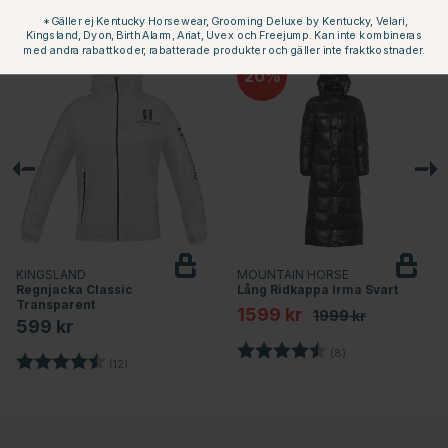
Andra köpte också
*Gäller ej Kentucky Horsewear, Grooming Deluxe by Kentucky, Velari,
Kingsland, Dyon, Birth Alarm, Ariat, Uvex och Freejump. Kan inte kombineras
med andra rabattkoder, rabatterade produkter och gäller inte fraktkostnader.
20
KINGSLAND
MOUNTAIN HORSE
Regnjacka Classic
Lång Ridkappa Irma Svart
Transparent
1599 kr
1999 kr
599 kr
Betyg:
4.5 utav 5 stjärno
(8)
Betyg:
4.6 utav 5 stjärnor
(12)