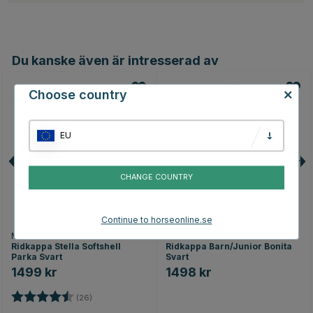
Du kanske även är intresserad av
Choose country
EU
CHANGE COUNTRY
Continue to horseonline.se
MOUNTAIN HORSE
HORSE LIFE
Ridkappa Stella Softshell
Ridkappa Barn/Junior Bonita
Parka Svart
Svart
1499 kr
1498 kr
Betyg:
4.4 utav 5 stjärnor
(26)