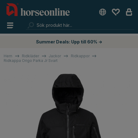
Summer Deals: Upp till 60% →
Hem
Ridkläder
Jackor
Ridkappor
Ridkappa Origo Parka Jr Svart