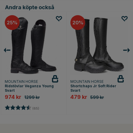
Andra köpte också
25
20
MOUNTAIN HORSE
MOUNTAIN HORSE
Ridstövlar Veganza Young
Shortchaps Jr Soft Rider
Svart
Svart
974 kr
479 kr
1299 kr
599 kr
Betyg:
4.5 utav 5 stjärnor
(65)