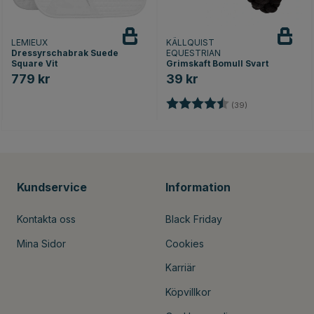
LEMIEUX
KÄLLQUIST
Dressyrschabrak Suede
EQUESTRIAN
Square Vit
Grimskaft Bomull Svart
779 kr
39 kr
Betyg:
4.4 utav 5 stjär
nor
(39)
Kundservice
Information
Kontakta oss
Black Friday
Mina Sidor
Cookies
Karriär
Köpvillkor