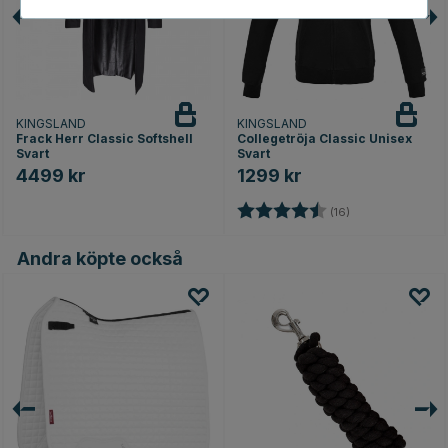
KINGSLAND
KINGSLAND
Frack Herr Classic Softshell
Collegetröja Classic Unisex
Svart
Svart
4499 kr
1299 kr
or
Betyg:
4.7 utav 5 stjärn
(16)
Andra köpte också