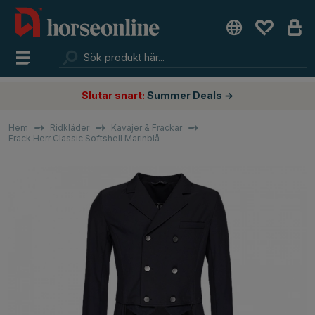
Slutar snart:
Summer Deals →
Hem
Ridkläder
Kavajer & Frackar
Frack Herr Classic Softshell Marinblå