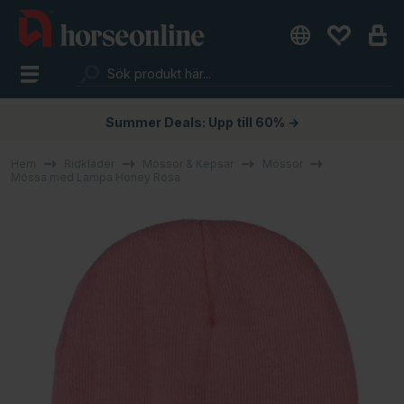
Summer Deals: Upp till 60% →
Hem
Ridkläder
Mössor & Kepsar
Mössor
Mössa med Lampa Honey Rosa