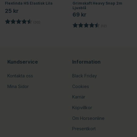
Flexlinda HS Elastisk Lila
Grimskaft Heavy Snap 2m
Ljusblå
25 kr
69 kr
Betyg:
4.8 utav 5 stjärnor
(30)
Betyg:
4.2 utav 5 stjärn
(12)
nor
Kundservice
Information
Kontakta oss
Black Friday
Mina Sidor
Cookies
Karriär
Köpvillkor
Om Horseonline
Presentkort