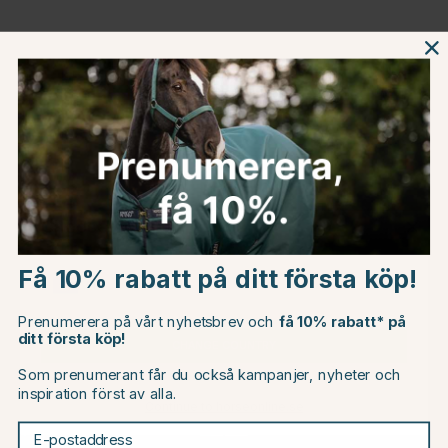
Beskrivning
Om tillverkaren
Omdömen
Choose country
Du kanske även är intresserad av
Få 10% rabatt på ditt första köp!
EU
Prenumerera på vårt nyhetsbrev och
få 10% rabatt* på
ditt första köp!
CHANGE COUNTRY
Som prenumerant får du också kampanjer, nyheter och
inspiration först av alla.
Continue to horseonline.se
E-postaddress