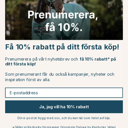
Du kanske även är intresserad av
Choose country
Få 10% rabatt på ditt första köp!
EU
Prenumerera på vårt nyhetsbrev och
få 10% rabatt* på
ditt första köp!
CHANGE COUNTRY
Som prenumerant får du också kampanjer, nyheter och
inspiration först av alla.
MOUNTAIN HORSE
MOUNTAIN HORSE
Continue to horseonline.se
Ridstrumpor Sovereign Brun
Ridstrumpor Sovereign
E-postaddress
Vinröd
199 kr
199 kr
Betyg:
3.7 utav 5 stjärnor
(3)
Ja, jag vill ha 10% rabatt
Din e-post är trygg med oss, och du kan när som helst avfölja.
Andra köpte också
*Gäller ej Kentucky Horsewear, Grooming Deluxe by Kentucky, Velari,