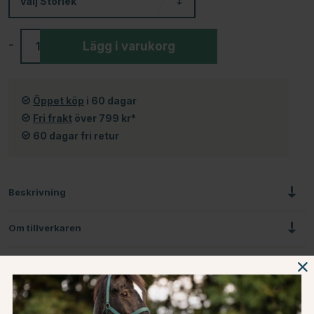
Välj
Storlek
-
+
Lägg i varukorg
Öppet köp
i 60 dagar
Fri frakt
över 799 kr*
60 dagar fri retur
Beskrivning
Om tillverkaren
Omdömen