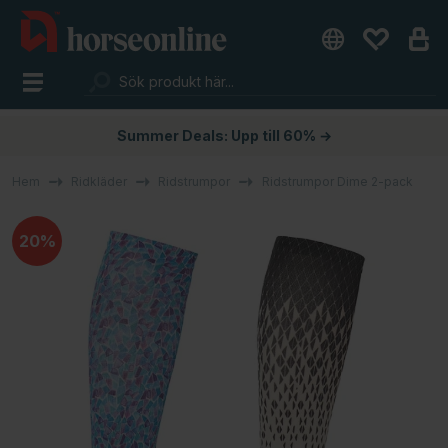
Summer Deals: Upp till 60% →
Hem
Ridkläder
Ridstrumpor
Ridstrumpor Dime 2-pack
20%