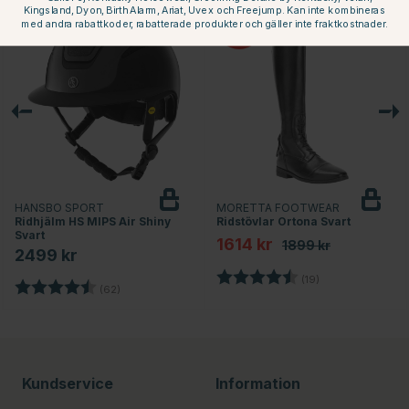
Kingsland, Dyon, Birth Alarm, Ariat, Uvex och Freejump. Kan inte kombineras
15
med andra rabattkoder, rabatterade produkter och gäller inte fraktkostnader.
HANSBO SPORT
MORETTA FOOTWEAR
Ridhjälm HS MIPS Air Shiny
Ridstövlar Ortona Svart
Svart
1614 kr
1899 kr
2499 kr
Betyg:
4.3 utav 5 stjärn
(19)
Betyg:
4.8 utav 5 stjärnor
(62)
Kundservice
Information