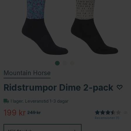
Mountain Horse
Ridstrumpor Dime 2-pack
I lager. Leveranstid 1-3 dagar
199
kr
249
kr
(
röst
2
)
Recensioner (
1
)