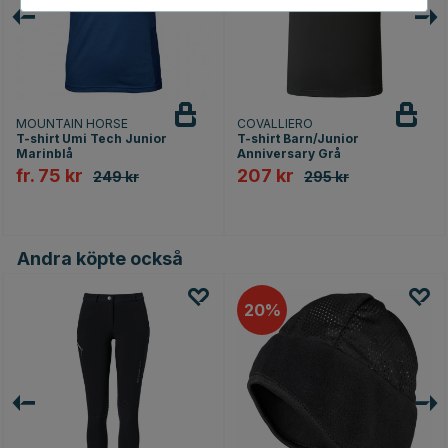
MOUNTAIN HORSE
COVALLIERO
T-shirt Umi Tech Junior
T-shirt Barn/Junior
Marinblå
Anniversary Grå
fr. 75 kr
207 kr
249 kr
295 kr
rnor
Andra köpte också
20