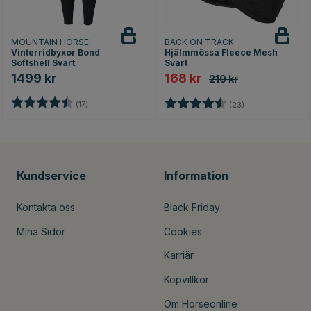
MOUNTAIN HORSE
BACK ON TRACK
Vinterridbyxor Bond
Hjälmmössa Fleece Mesh
Softshell Svart
Svart
1499 kr
168 kr
210 kr
Betyg:
4.3 utav 5 stjärnor
Betyg:
4.7 utav 5 stjär
(17)
(23)
Kundservice
Information
Kontakta oss
Black Friday
Mina Sidor
Cookies
Karriär
Köpvillkor
Om Horseonline