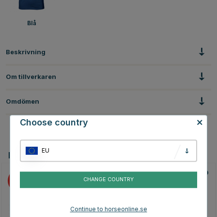
Blå
Beskrivning
Om tillverkaren
Omdömen
Choose country
EU
Du kanske även är intresserad av
70
30
CHANGE COUNTRY
Continue to horseonline.se