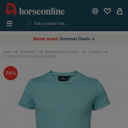
Slutar snart:
Summer Deals →
Hem
Ridkläder
Ridtoppar & T-shirts
T-shirts
T-shirt Umi Tech Junior Ljusblå
70%