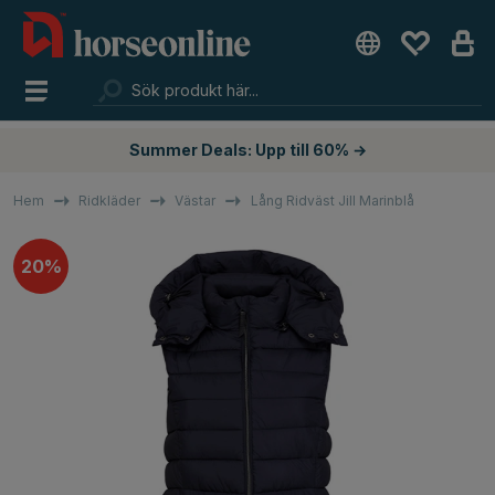
Summer Deals: Upp till 60% →
Hem
Ridkläder
Västar
Lång Ridväst Jill Marinblå
20%