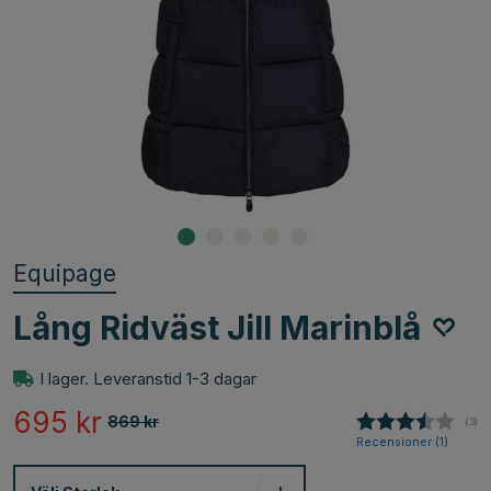
Equipage
Lång Ridväst Jill Marinblå
I lager. Leveranstid 1-3 dagar
695
kr
869
kr
(
röst
3
)
Recensioner (
1
)