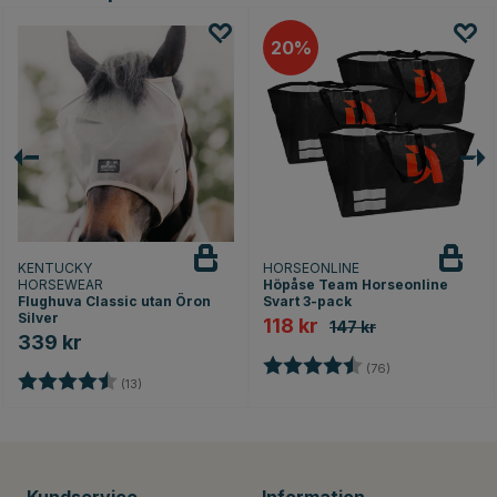
20
KENTUCKY
HORSEONLINE
HORSEWEAR
Höpåse Team Horseonline
Flughuva Classic utan Öron
Svart 3-pack
Silver
118 kr
147 kr
339 kr
Betyg:
4.6 utav 5 stjär
(76)
Betyg:
4.1 utav 5 stjärnor
(13)
Kundservice
Information