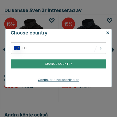
Du kanske även är intresserad av
15
15
Choose country
EU
CHANGE COUNTRY
HORSE LIFE
HORSE LIFE
Ridväst Bonnie Svart
Ridväst Bonnie Marinblå
Continue to horseonline.se
659 kr
659 kr
775 kr
775 kr
Andra köpte också