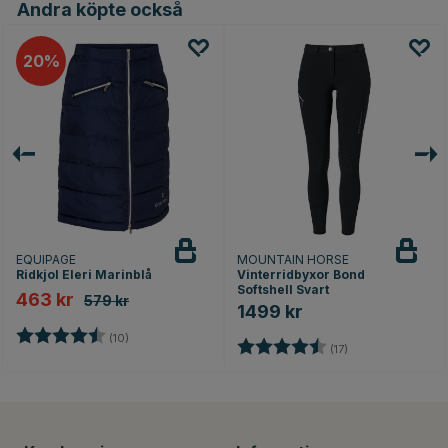
Andra köpte också
20
EQUIPAGE
MOUNTAIN HORSE
Ridkjol Eleri Marinblå
Vinterridbyxor Bond
Softshell Svart
463 kr
579 kr
1499 kr
Betyg:
4.7 utav 5 stjärnor
(10)
nor
Betyg:
4.3 utav 5 stjärn
(17)