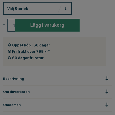
Välj
Storlek
-
+
Lägg i varukorg
Öppet köp
i 60 dagar
Fri frakt
över 799 kr*
60 dagar fri retur
Beskrivning
Om tillverkaren
Omdömen