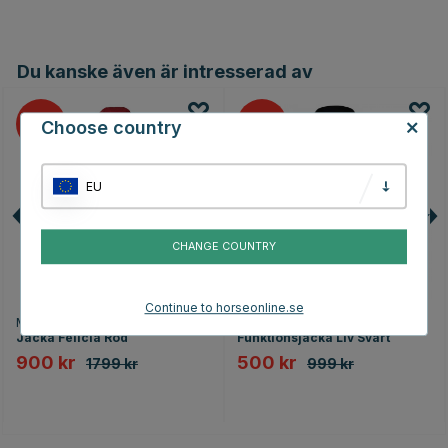
Du kanske även är intresserad av
50
50
Choose country
EU
CHANGE COUNTRY
Continue to horseonline.se
MOUNTAIN HORSE
ESKADRON
Jacka Felicia Röd
Funktionsjacka Liv Svart
900 kr
500 kr
1799 kr
999 kr