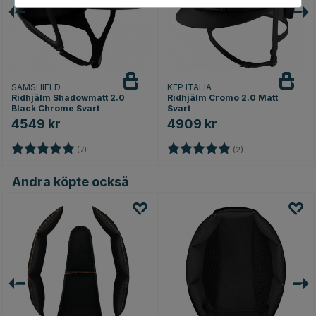
SAMSHIELD
KEP ITALIA
Ridhjälm Shadowmatt 2.0
Ridhjälm Cromo 2.0 Matt
Black Chrome Svart
Svart
4549 kr
4909 kr
Betyg:
5.0 utav 5 stjärnor
Betyg:
5.0 utav 5 stjärno
(7)
(2)
Andra köpte också