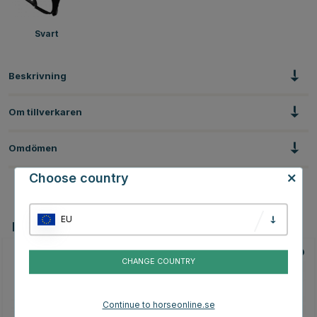
Svart
Beskrivning
Om tillverkaren
Omdömen
Choose country
EU
Du kanske även är intresserad av
CHANGE COUNTRY
Continue to horseonline.se