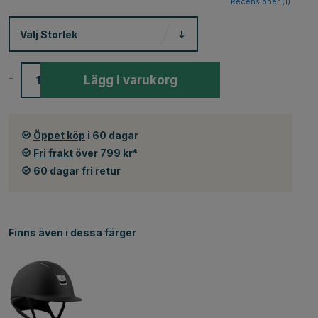
Recensioner (
1
)
Välj
Storlek
-
+
Lägg i varukorg
Öppet köp
i 60 dagar
Fri frakt
över 799 kr*
60 dagar fri retur
Finns även i dessa färger