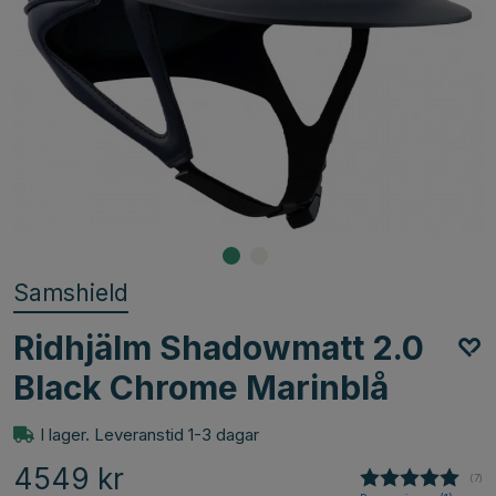
Samshield
Ridhjälm Shadowmatt 2.0
Black Chrome Marinblå
I lager. Leveranstid 1-3 dagar
4549
kr
(
röst
7
)