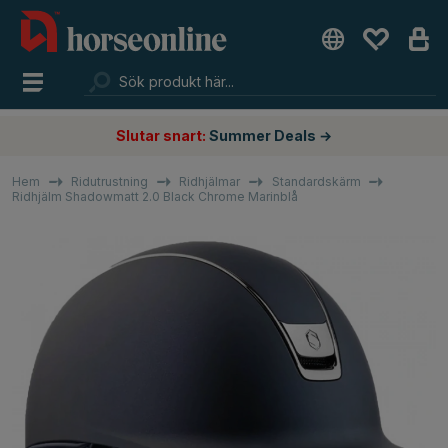
Slutar snart:
Summer Deals →
Hem
Ridutrustning
Ridhjälmar
Standardskärm
Ridhjälm Shadowmatt 2.0 Black Chrome Marinblå