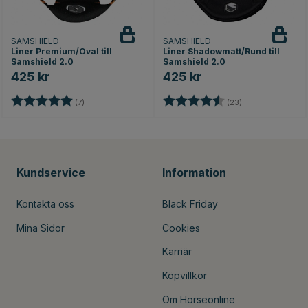
SAMSHIELD
SAMSHIELD
Liner Premium/Oval till
Liner Shadowmatt/Rund till
Samshield 2.0
Samshield 2.0
425 kr
425 kr
Betyg:
5.0 utav 5 stjärnor
Betyg:
4.8 utav 5 stjär
(7)
(23)
Kundservice
Information
Kontakta oss
Black Friday
Mina Sidor
Cookies
Karriär
Köpvillkor
Om Horseonline