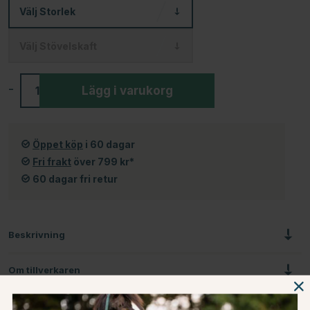
Välj
Storlek
Välj
Stövelskaft
-
+
Lägg i varukorg
Öppet köp
i 60 dagar
Fri frakt
över 799 kr*
60 dagar fri retur
Beskrivning
Om tillverkaren
Omdömen