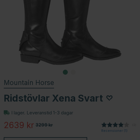
Mountain Horse
Ridstövlar Xena Svart
I lager. Leveranstid 1-3 dagar
2639
kr
3299
kr
(
röst
2
)
Recensioner (
1
)