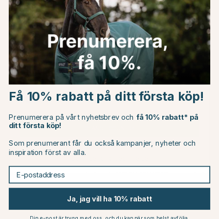
Du kanske även är intresserad av
Choose country
20
Få 10% rabatt på ditt första köp!
EU
Prenumerera på vårt nyhetsbrev och
få 10% rabatt* på
ditt första köp!
CHANGE COUNTRY
Som prenumerant får du också kampanjer, nyheter och
inspiration först av alla.
Continue to horseonline.se
E-postaddress
MOUNTAIN HORSE
MOUNTAIN HORSE
Ridstövlar Xanadu Svart
Ridstövlar Sovereign High
Rider Svart
2639 kr
3299 kr
3499 kr
Ja, jag vill ha 10% rabatt
nor
Betyg:
4.7 utav 5 stjärnor
(11)
Betyg:
4.4 utav 5 stjär
(97)
Din e-post är trygg med oss, och du kan när som helst avfölja.