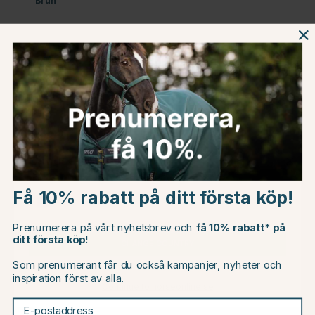
Brun
Beskrivning
Om tillverkaren
Omdömen
Choose country
Du kanske även är intresserad av
Få 10% rabatt på ditt första köp!
EU
Prenumerera på vårt nyhetsbrev och
få 10% rabatt* på
15
20
ditt första köp!
CHANGE COUNTRY
Som prenumerant får du också kampanjer, nyheter och
inspiration först av alla.
Continue to horseonline.se
E-postaddress