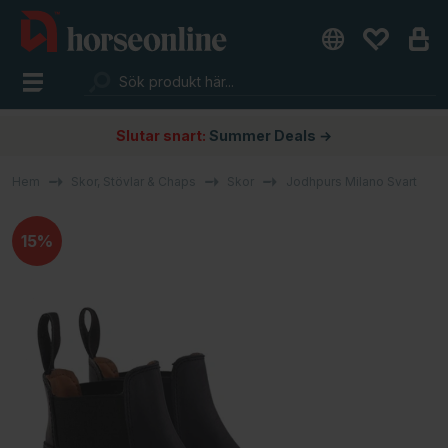
Slutar snart:
Summer Deals →
Hem
Skor, Stövlar & Chaps
Skor
Jodhpurs Milano Svart
15%