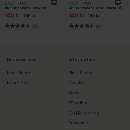
COVALLIERO
COVALLIERO
Ridhandskar Gloria Vit
Ridhandskar Gloria Marinblå
140 kr
140 kr
165 kr
165 kr
Betyg:
4.3 utav 5 stjärnor
Betyg:
4.3 utav 5 stjär
(50)
(50)
Kundservice
Information
Kontakta oss
Black Friday
Mina Sidor
Cookies
Karriär
Köpvillkor
Om Horseonline
Presentkort