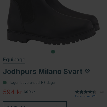
Equipage
Jodhpurs Milano Svart
I lager. Leveranstid 1-3 dagar
594
kr
699
kr
(
röster
208
)
Recensioner (
71
)