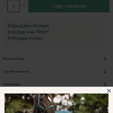
-
+
Lägg i varukorg
Öppet köp
i 60 dagar
Fri frakt
över 799 kr*
60 dagar fri retur
Beskrivning
Om tillverkaren
Omdömen
Du kanske även är intresserad av