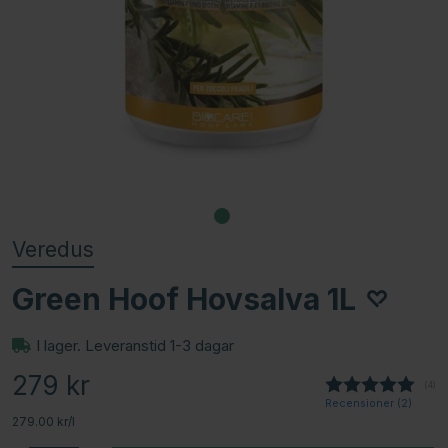
Veredus
Green Hoof Hovsalva 1L
I lager. Leveranstid 1-3 dagar
279
kr
(
röst
4
)
Recensioner (
2
)
279.00 kr/l