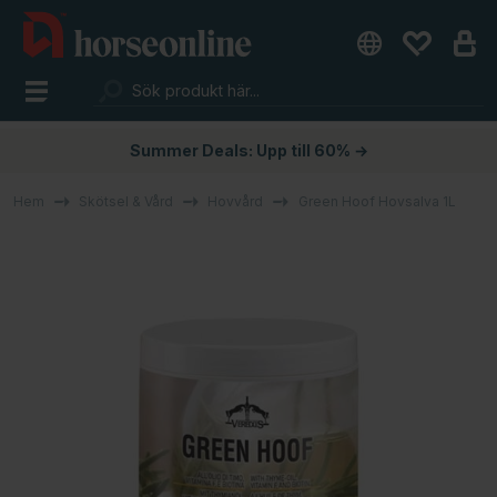
Summer Deals: Upp till 60% →
Hem
Skötsel & Vård
Hovvård
Green Hoof Hovsalva 1L