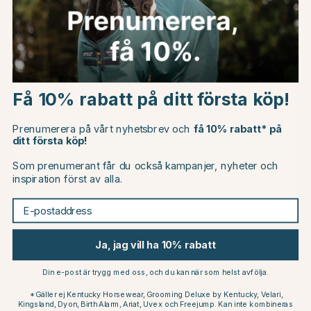
Choose country
Få 10% rabatt på ditt första köp!
EU
Prenumerera på vårt nyhetsbrev och
få 10% rabatt* på
ditt första köp!
CHANGE COUNTRY
Som prenumerant får du också kampanjer, nyheter och
GROOMING DELUXE
KEVIN BACON
inspiration först av alla.
Hovsalva Equi Hoof Zinc
Hovolja 1L
Continue to horseonline.se
Paste 60ml
359 kr
E-postaddress
169 kr
nor
Betyg:
4.8 utav 5 stjärn
(19)
Ja, jag vill ha 10% rabatt
Andra köpte också
Din e-post är trygg med oss, och du kan när som helst avfölja.
*Gäller ej Kentucky Horsewear, Grooming Deluxe by Kentucky, Velari,
20
Kingsland, Dyon, Birth Alarm, Ariat, Uvex och Freejump. Kan inte kombineras