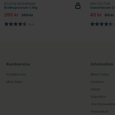
ECLIPSE BIOFARMAB
PROTECTOR
BioMagnesium 1.5kg
Gummiboots Co
295 kr
45 kr
369 kr
89 kr
Betyg:
4.8 utav 5 stjärnor
Betyg:
(114)
(
Kundservice
Information
Kontakta oss
Black Friday
Mina Sidor
Cookies
Karriär
Köpvillkor
Om Horseonlin
Presentkort