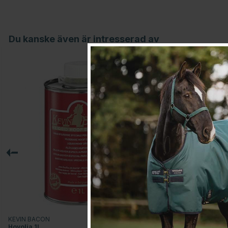
Du kanske även är intresserad av
KEVIN BACON
KEVIN BACON
Hovolja 1L
Hovfett 1L