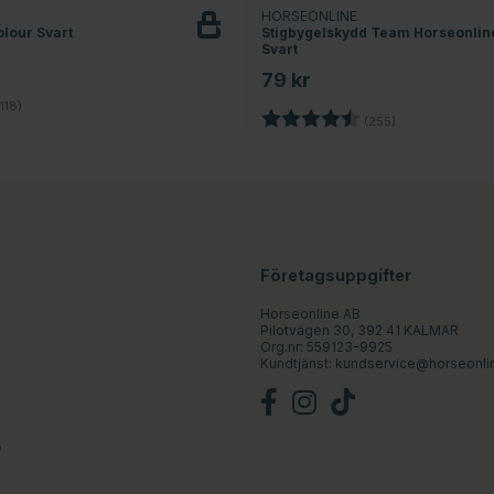
HORSEONLINE
lour Svart
Stigbygelskydd Team Horseonlin
Svart
79 kr
4.5 utav 5 stjärnor
118)
Betyg:
4.6 utav 5 stjä
(255)
Företagsuppgifter
Horseonline AB
Pilotvägen 30, 392 41 KALMAR
Org.nr: 559123-9925
Kundtjänst:
kundservice@horseonli
e