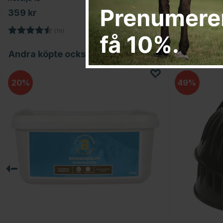
359 kr
249 kr
Betyg:
4.8 utav 5 stjärnor
Betyg:
(19)
(
Andra köpte också
20
49