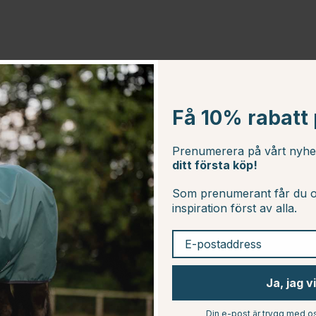
Få 10% rabatt p
Prenumerera på vårt nyh
ditt första köp!
Som prenumerant får du o
inspiration först av alla.
E-postaddress
Ja, jag v
KEVIN BACON
Din e-post är trygg med os
Hovfett Black 1L