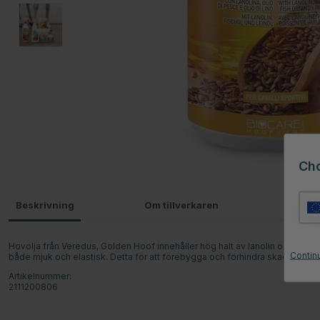
Ch
Beskrivning
Om tillverkaren
Omdö
Hovolja från Veredus, Golden Hoof innehåller hög halt av lanolin och även fic
Contin
både mjuk och elastisk. Detta för att förebygga och förhindra skador på h
Artikelnummer:
2111200806