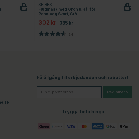
SHIRES
e
Flugmask med Öron & Hål för
Pannlugg Svart/Grå
302 kr
335 kr
rnor
Betyg:
4.7 utav 5 stjärnor
(24)
Få tillgång till erbjudanden och rabatter!
Registrera
ne.se
Trygga betalningar