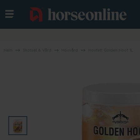
Hem
Skötsel & Vård
Hovvård
Hovfett Golden Hoof 1L