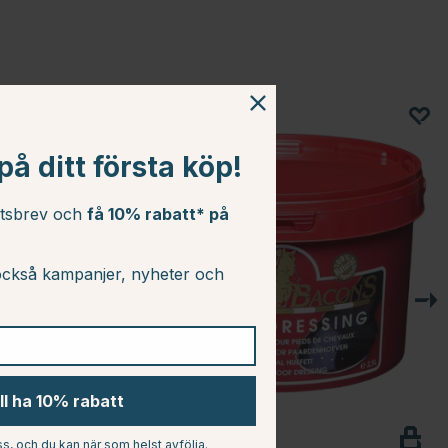
å ditt första köp!
etsbrev och
få 10% rabatt* på
ckså kampanjer, nyheter och
ill ha 10% rabatt
KEVIN BACON
s, och du kan när som helst avfölja.
Hovfett 2.5L