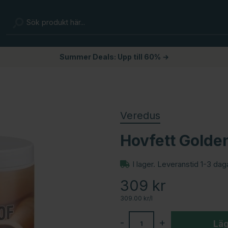
Summer Deals: Upp till 60% →
Veredus
Hovfett Golde
I lager. Leveranstid 1-3 dag
309
kr
309.00 kr/l
-
+
Läg