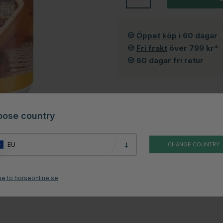
Öppet köp
i 60 dagar
Fri frakt
över 799 kr*
60 dagar fri retur
oose country
men
EU
CHANGE COUNTRY
kolja samt linfröolja som stimulerar hovens tillväxt och ser till att den är
ue to horseonline.se
oven.