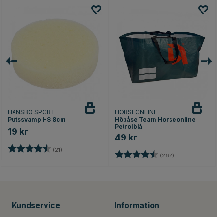
HANSBO SPORT
HORSEONLINE
Putssvamp HS 8cm
Höpåse Team Horseonline
Petrolblå
19 kr
49 kr
Betyg:
4.5 utav 5 stjärnor
ärnor
(21)
Betyg:
4.7 utav 5 stjä
(262)
Kundservice
Information