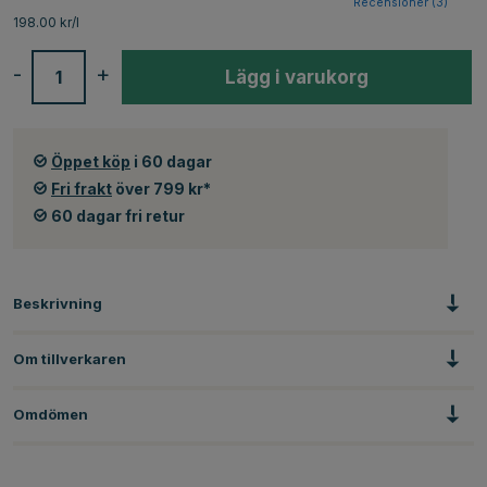
Recensioner (
3
)
198.00 kr/l
-
+
Lägg i varukorg
Öppet köp
i 60 dagar
Fri frakt
över 799 kr*
60 dagar fri retur
Beskrivning
Om tillverkaren
Omdömen