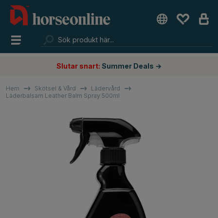
Slutar snart:
Summer Deals →
Hem
Skötsel & Vård
Lädervård
Läderbalsam Leather Balm Spray 500ml