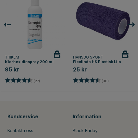
TRIKEM
HANSBO SPORT
Klorhexidinspray 200 ml
Flexlinda HS Elastisk Lila
95 kr
25 kr
Betyg:
4.7 utav 5 stjärnor
Betyg:
4.8 utav 5 stjär
(27)
(30)
Kundservice
Information
Kontakta oss
Black Friday