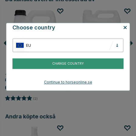
Choose country
EU
CHANGE COUNTRY
TRIKEM
TRIKEM
ParaffinOlja 3000ml
ParaffinOlja 5000ml
Continue to horseonline.se
619 kr
959 kr
Betyg:
5.0 utav 5 stjärnor
(2)
Andra köpte också