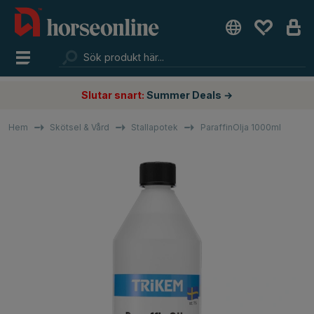
Slutar snart:
Summer Deals →
Hem
Skötsel & Vård
Stallapotek
ParaffinOlja 1000ml