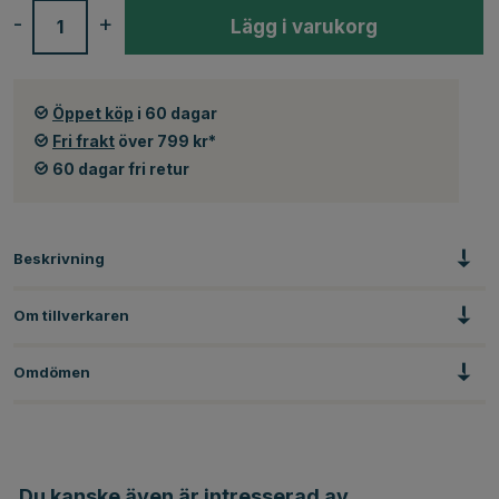
-
+
Lägg i varukorg
Öppet köp
i 60 dagar
Fri frakt
över 799 kr*
60 dagar fri retur
Beskrivning
Om tillverkaren
Omdömen
Du kanske även är intresserad av