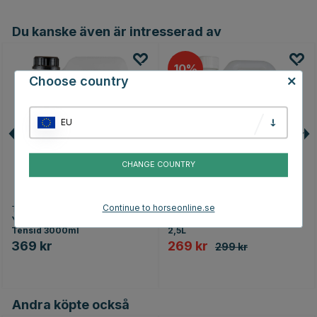
Du kanske även är intresserad av
10
Choose country
EU
CHANGE COUNTRY
Continue to horseonline.se
TRIKEM
ECLIPSE BIOFARMAB
Ytdesinfektion YtDes 70%
Rengöringsmedel BioFect
Tensid 3000ml
2,5L
369 kr
269 kr
299 kr
Andra köpte också