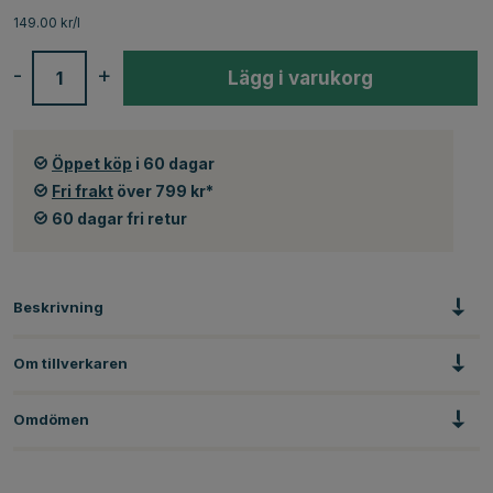
149.00 kr/l
-
+
Lägg i varukorg
Öppet köp
i 60 dagar
Fri frakt
över 799 kr*
60 dagar fri retur
Beskrivning
Om tillverkaren
Omdömen