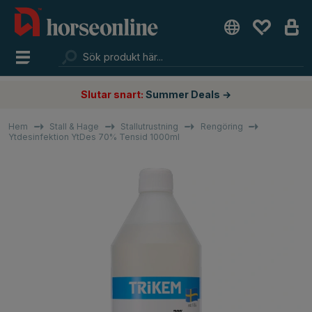
Slutar snart:
Summer Deals →
Hem
Stall & Hage
Stallutrustning
Rengöring
Ytdesinfektion YtDes 70% Tensid 1000ml