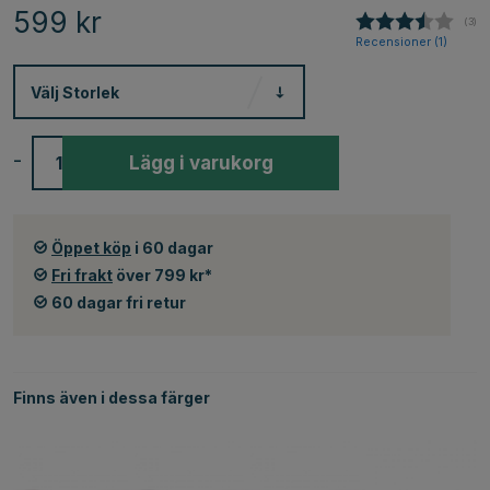
599
kr
(
röst
3
)
Recensioner (
1
)
Välj
Storlek
-
+
Lägg i varukorg
Öppet köp
i 60 dagar
Fri frakt
över 799 kr*
60 dagar fri retur
Finns även i dessa färger