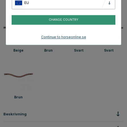
EU
Guld
Beige
Beige
Beige
CHANGE COUNTRY
Continue to horseonline.se
Beige
Brun
Svart
Svart
Brun
Beskrivning