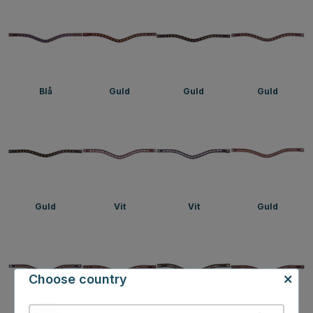
Blå
Guld
Guld
Guld
Guld
Vit
Vit
Guld
Choose country