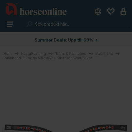
Summer Deals: Upp till 60% →
Hem
Hästutrustning
Träns & Pannband
Pannband
Pannband E-Logga & Röd/Vita Kristaller Svart/Silver