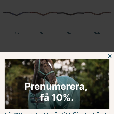
Blå
Guld
Guld
Guld
Guld
Vit
Vit
Guld
Choose country