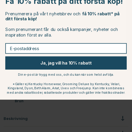
Få 10% rabatt på ditt första köp!
EU
Guld
Beige
Beige
Beige
Prenumerera på vårt nyhetsbrev och
få 10% rabatt* på
ditt första köp!
CHANGE COUNTRY
Som prenumerant får du också kampanjer, nyheter och
inspiration först av alla.
Continue to horseonline.se
E-postaddress
Beige
Brun
Svart
Svart
Ja, jag vill ha 10% rabatt
Din e-post är trygg med oss, och du kan när som helst avfölja.
*Gäller ej Kentucky Horsewear, Grooming Deluxe by Kentucky, Velari,
Kingsland, Dyon, Birth Alarm, Ariat, Uvex och Freejump. Kan inte kombineras
med andra rabattkoder, rabatterade produkter och gäller inte fraktkostnader.
Brun
Beskrivning