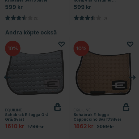
Kristaller Svart/Silver
Rosa/Vita Kristaller
Svart/Silver
599 kr
599 kr
or
Betyg:
3.7 utav 5 stjärnor
Betyg:
3.7 utav 5 stjärno
(3)
(3)
Andra köpte också
10
10
EQUILINE
EQUILINE
Schabrak E-logga Grå
Schabrak E-logga
Grå/Svart
Cappuccino Svart/Silver
1610 kr
1862 kr
1789 kr
2069 kr
rnor