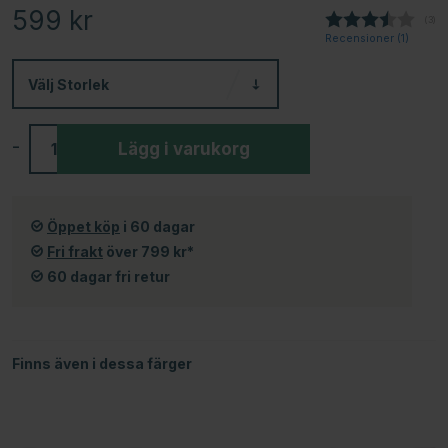
599
kr
(
röst
3
)
Recensioner (
1
)
Välj
Storlek
-
+
Lägg i varukorg
Öppet köp
i 60 dagar
Fri frakt
över 799 kr*
60 dagar fri retur
Finns även i dessa färger