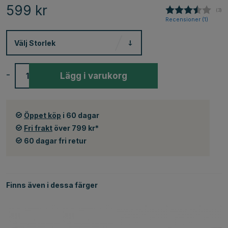
599
kr
(
röst
3
)
Recensioner (
1
)
Välj
Storlek
-
+
Lägg i varukorg
Öppet köp
i 60 dagar
Fri frakt
över 799 kr*
60 dagar fri retur
Finns även i dessa färger