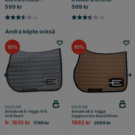
Röd/Vita Kristaller
Kristaller Brun/Silver
Svart/Silver
599 kr
599 kr
Betyg:
3.7 utav 5 stjärnor
Betyg:
3.7 utav 5 stjärno
(3)
(3)
Andra köpte också
10
10
EQUILINE
EQUILINE
Schabrak E-logga Grå
Schabrak E-logga
Grå/Svart
Cappuccino Svart/Silver
fr. 1610 kr
1862 kr
1789 kr
2069 kr