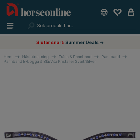
Slutar snart:
Summer Deals →
Hem
Hästutrustning
Träns & Pannband
Pannband
Pannband E-Logga & Blå/Vita Kristaller Svart/Silver