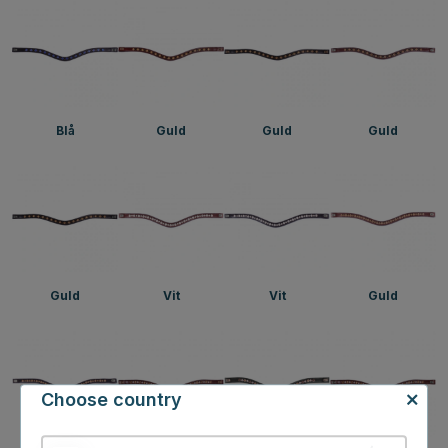
Blå
Guld
Guld
Guld
Guld
Vit
Vit
Guld
Choose country