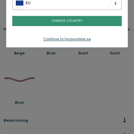
EU
Guld
Beige
Beige
Beige
CHANGE COUNTRY
Continue to horseonline.se
Beige
Brun
Svart
Svart
Brun
Beskrivning